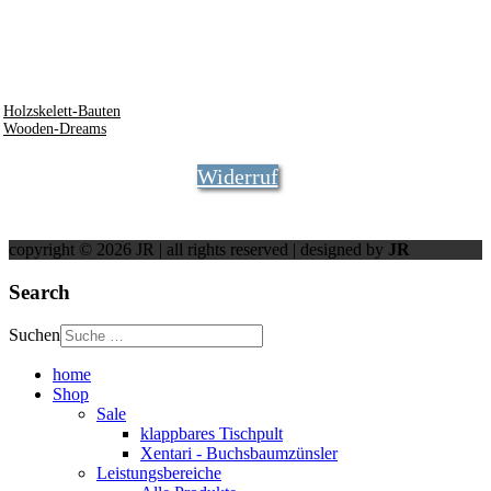
Römerstr. 7
94486
Osterhofen
info @ rosner.org
0172 - 8441744
Holzskelett-Bauten
Wooden-Dreams
Widerruf
copyright © 2026 JR | all rights reserved | designed by
JR
Search
Suchen
home
Shop
Sale
klappbares Tischpult
Xentari - Buchsbaumzünsler
Leistungsbereiche