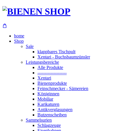
home
Shop
Sale
klappbares Tischpult
Xentari - Buchsbaumzünsler
Leistungsbereiche
Alle Produkte
--------------------
Xentari
Bienenprodukte
Feinschmecker - Sämereien
Königinnen
Mobiliar
Karikaturen
Antikverglasungen
Butzenscheiben
Sammelsurien
Schlagzeuge
Eisenbahnen