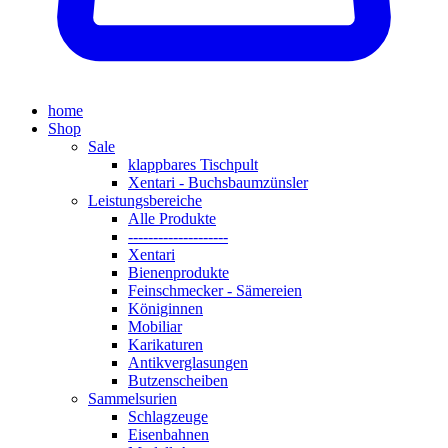
home
Shop
Sale
klappbares Tischpult
Xentari - Buchsbaumzünsler
Leistungsbereiche
Alle Produkte
--------------------
Xentari
Bienenprodukte
Feinschmecker - Sämereien
Königinnen
Mobiliar
Karikaturen
Antikverglasungen
Butzenscheiben
Sammelsurien
Schlagzeuge
Eisenbahnen