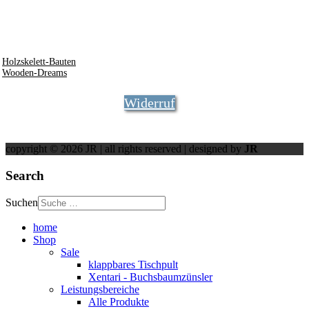
94486
Osterhofen
info @ rosner.org
0172 - 8441744
Holzskelett-Bauten
Wooden-Dreams
Widerruf
copyright © 2026 JR | all rights reserved | designed by
JR
Search
Suchen
home
Shop
Sale
klappbares Tischpult
Xentari - Buchsbaumzünsler
Leistungsbereiche
Alle Produkte