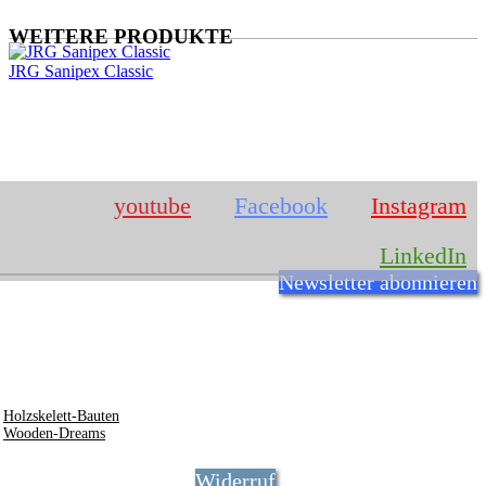
WEITERE PRODUKTE
JRG Sanipex Classic
IMPRESSUM
youtube
Facebook
Instagram
LinkedIn
Newsletter abonnieren
Josef Rosner
Römerstr. 7
94486
Osterhofen
info @ rosner.org
0172 - 8441744
Holzskelett-Bauten
Wooden-Dreams
Widerruf