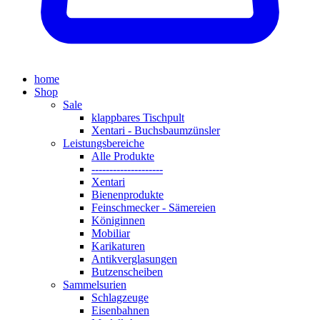
home
Shop
Sale
klappbares Tischpult
Xentari - Buchsbaumzünsler
Leistungsbereiche
Alle Produkte
--------------------
Xentari
Bienenprodukte
Feinschmecker - Sämereien
Königinnen
Mobiliar
Karikaturen
Antikverglasungen
Butzenscheiben
Sammelsurien
Schlagzeuge
Eisenbahnen